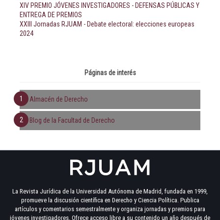
XIV PREMIO JÓVENES INVESTIGADORES - DEFENSAS PÚBLICAS Y
ENTREGA DE PREMIOS
XXIII Jornadas RJUAM - Debate electoral: elecciones europeas
2024
Páginas de interés
Almacén de Derecho
Blog de la Facultad de Derecho
La Revista Jurídica de la Universidad Autónoma de Madrid, fundada en 1999,
promueve la discusión científica en Derecho y Ciencia Política. Publica
artículos y comentarios semestralmente y organiza jornadas y premios para
jóvenes investigadores. Ofrece acceso libre a su contenido un año después de